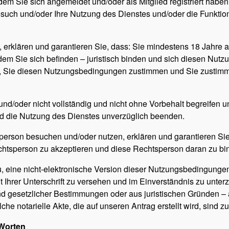
em Sie sich angemeldet und/oder als Mitglied registriert haben
esuch und/oder Ihre Nutzung des Dienstes und/oder die Funktio
erklären und garantieren Sie, dass: Sie mindestens 18 Jahre al
dem Sie sich befinden – juristisch binden und sich diesen Nut
n, Sie diesen Nutzungsbedingungen zustimmen und Sie zustim
nd/oder nicht vollständig und nicht ohne Vorbehalt begreifen 
d die Nutzung des Dienstes unverzüglich beenden.
erson besuchen und/oder nutzen, erklären und garantieren Sie,
tsperson zu akzeptieren und diese Rechtsperson daran zu bi
zu, eine nicht-elektronische Version dieser Nutzungsbedingungen
Ihrer Unterschrift zu versehen und im Einverständnis zu unter
nd gesetzlicher Bestimmungen oder aus juristischen Gründen – 
lche notarielle Akte, die auf unseren Antrag erstellt wird, sind 
 Worten