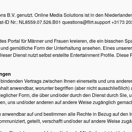
ons B.V. genutzt. Online Media Solutions ist in den Niederlande
st-ID Nr.: NL8559.07.526.B01 questions@flirt.support +3173 20
es Portal für Männer und Frauen kreieren, die ein bisschen S
und gemütliche Form der Unterhaltung ansehen. Eines unserer Z
ser Dienst nutzt selbst erstellte Entertainment Profile. Diese P
ungen
indenden Vertrags zwischen Ihnen einerseits und uns andererse
alt anwendbar, worunter begriffen (aber nicht ausschließlich) a
eglicher Form, die über und/oder durch den Dienst durch Sie, 
hnen, uns und/oder anderen auf andere Weise zugänglich gemacht
nwendbar auf und bestimmen alle Rechte in Bezug auf den Inh
ommuniziert, geteilt, verschafft und/oder auf andere Weise zug