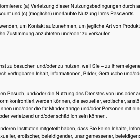
formieren: (a) Verletzung dieser Nutzungsbedingungen durch an
ount und (c) (mögliche) unerlaubte Nutzung Ihres Passworts.
verwenden, um Kontakt aufzunehmen, um jegliche Art von Produkt
che Zustimmung anzubieten und/oder zu verkaufen.
enst zu besuchen und/oder zu nutzen, weil Sie – zu Ihrem eigen
ch verfügbaren Inhalt, Informationen, Bilder, Geräusche und/ode
en Besuch, und/oder die Nutzung des Dienstes von uns oder and
orm konfrontiert werden können, die sexueller, erotischer, anst
n können und/oder die für Minderjährige und/oder Personen mit
der verletzend und/oder schädlich sein können.
nderen Institution mitgeteilt haben, dass Sie keine Inhalte, Inf
xueller, erotischer, beleidigender, unangemessener, beleidigen