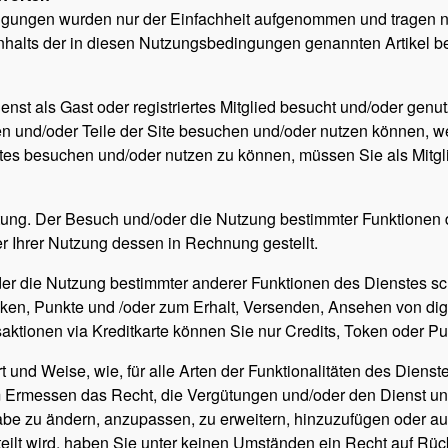
ingungen wurden nur der Einfachheit aufgenommen und tragen ni
halts der in diesen Nutzungsbedingungen genannten Artikel be
ienst als Gast oder registriertes Mitglied besucht und/oder genu
 und/oder Teile der Site besuchen und/oder nutzen können, wenn
es besuchen und/oder nutzen zu können, müssen Sie als Mitgl
tung. Der Besuch und/oder die Nutzung bestimmter Funktionen 
 Ihrer Nutzung dessen in Rechnung gestellt.
r die Nutzung bestimmter anderer Funktionen des Dienstes sc
oken, Punkte und /oder zum Erhalt, Versenden, Ansehen von digi
saktionen via Kreditkarte können Sie nur Credits, Token oder P
 und Weise, wie, für alle Arten der Funktionalitäten des Diens
 Ermessen das Recht, die Vergütungen und/oder den Dienst un
gabe zu ändern, anzupassen, zu erweitern, hinzuzufügen oder a
ilt wird, haben Sie unter keinen Umständen ein Recht auf Rüc